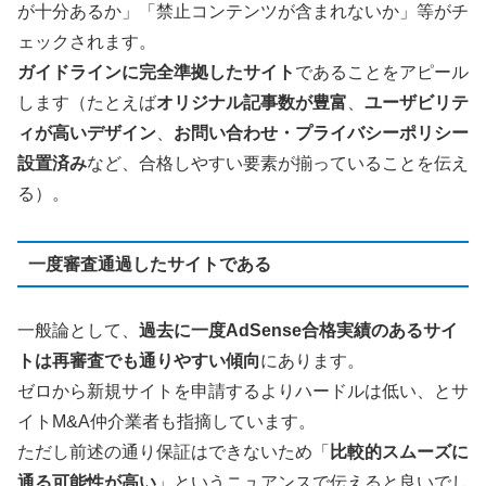
が十分あるか」「禁止コンテンツが含まれないか」等がチ
ェックされます。
ガイドラインに完全準拠したサイト
であることをアピール
します（たとえば
オリジナル記事数が豊富
、
ユーザビリテ
ィが高いデザイン
、
お問い合わせ・プライバシーポリシー
設置済み
など、合格しやすい要素が揃っていることを伝え
る）。
一度審査通過したサイトである
一般論として、
過去に一度AdSense合格実績のあるサイ
トは再審査でも通りやすい傾向
にあります。
ゼロから新規サイトを申請するよりハードルは低い、とサ
イトM&A仲介業者も指摘しています。
ただし前述の通り保証はできないため「
比較的スムーズに
通る可能性が高い
」というニュアンスで伝えると良いでし