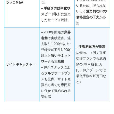
ラッコM&A
つ。
いるため、埋もれな
–
手続きの効率化や
いよう
魅力的なPRや
スピード取引
に注力
価格設定の工夫
が必
したサービス設計。
要
– 2008年開始の
業界
老舗
で実績豊富。過
去取引1,200件以上・
–
手数料体系が割高
登録売却案件6,000件
な傾向。（例：直接
以上と
買い手ネット
交渉プランでも成約
ワークも大規模
サイトキャッチャー
額の3%＋最低5万
– 仲介スタッフによ
円、仲介プランでは
る
フルサポートプラ
最低手数料10万円な
ン
も提供。サイト売
ど）
買初心者でも専門家
に任せて進められる
安心感