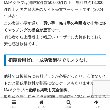
M&Aクラブは掲載案件数50,000件以上、累計成約13,000
件以上と国内最大級のサイト売買マーケットです（2024
年時点）。
この実績が示す通り、
買い手・売り手の利用者が非常に多
くマッチングの機会が豊富
です。
初心者から上級者まで幅広いユーザーに支持されており、
安心感は抜群です。
初期費用ゼロ・成功報酬型でリスクなし
他社では掲載時に有料プランが必要だったり、安価なサイ
トだと最低手数料が割高になるケースもありますが、
M&Aクラブは
登録も掲載も完全無料
。
取引成立時に初めて成果報酬（売却額の10%）が発生する
仕組みで、
サイトが売れなければ一切費用はかかりませ
メニュー
ホーム
検索
トップ