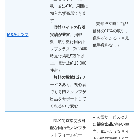
載・交渉OK。周囲に
知られず売却できま
す
– 売却成立時に商品
–
収益サイトの取引
価格の10%の取引手
M&Aクラブ
実績が豊富
。掲載
数料がかかる（※最
数・取引数は国内ト
低手数料なし）
ップクラス（2024年
時点で掲載5万件以
上、累計成約13,000
件超）
–
無料の掲載代行サ
ービス
あり。初心者
でも専門スタッフが
出品をサポートして
くれるので安心
– 人気サービスゆえ
– 匿名で直接交渉可
に
競合出品が多い
傾
能な国内最大級プラ
向。似たようなサイ
ットフォームの一
トが多数掲載されて